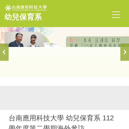
跳
到
幼兒保育系
主
要
內
容
區
首頁
Video
台南應用科技大學 幼兒保育系 112
學年度第二學期海外參訪