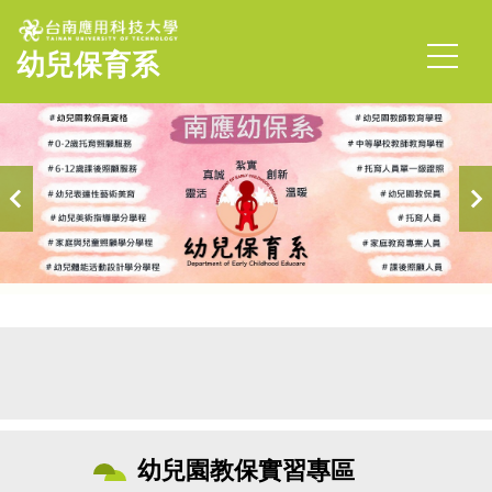
跳
到
幼兒保育系
主
要
內
容
區
首頁
幼兒園教保實習專區
幼兒園教保實習專區