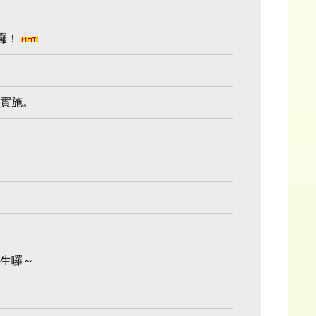
生囉！
起實施。
招生囉～