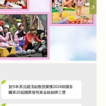
賀!!!本系沈繻淯副教授榮獲2024韓國首
爾第20屆國際發明展金銀銅牌三獎