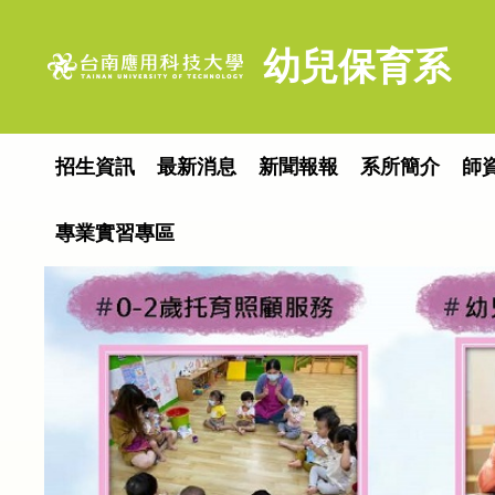
跳
到
幼兒保育系
主
要
內
容
招生資訊
最新消息
新聞報報
系所簡介
師
區
專業實習專區