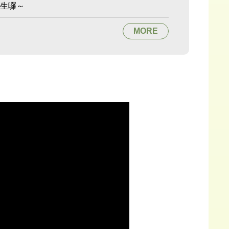
招生囉～
MORE