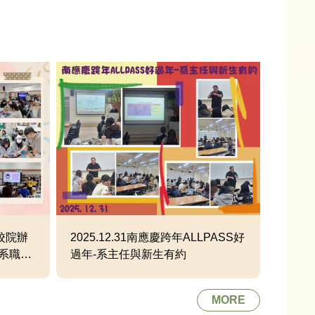
專校院辦
2025.12.31南應慶跨年ALLPASS好
系職涯
過年-系主任與新生有約
場素養
MORE