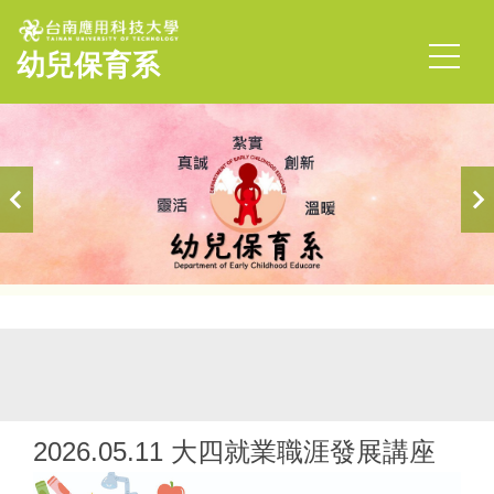
跳
到
幼兒保育系
主
要
內
容
區
首頁
活動紀實
2026.05.11 大四就業職涯發展講座