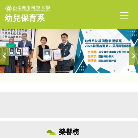
跳
到
幼兒保育系
主
要
內
容
區
首頁
榮譽榜
榮譽榜