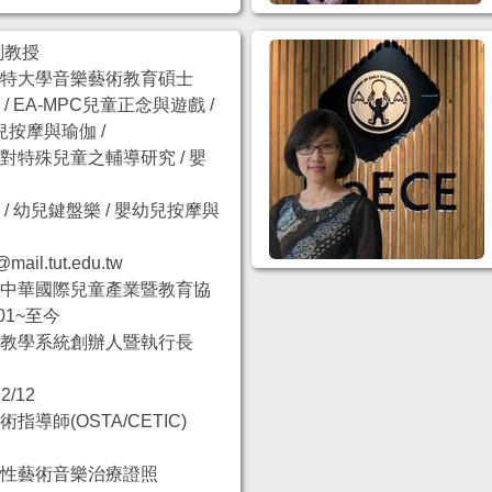
副教授
密特大學音樂藝術教育碩士
 EA-MPC兒童正念與遊戲 /
兒按摩與瑜伽 /
兒童之輔導研究 / 嬰
兒
/ 幼兒鍵盤樂 / 嬰幼兒按摩與
l.tut.edu.tw
中華國際兒童產業暨教育協
01~至今
感教學系統創辦人暨執行長
2/12
導師(OSTA/CETIC)
性藝術音樂治療證照