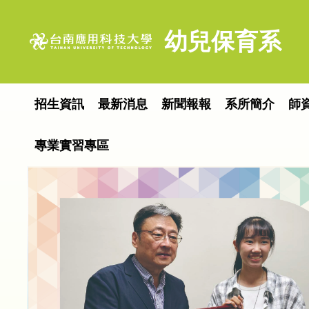
跳
到
幼兒保育系
主
要
內
容
招生資訊
最新消息
新聞報報
系所簡介
師
區
專業實習專區