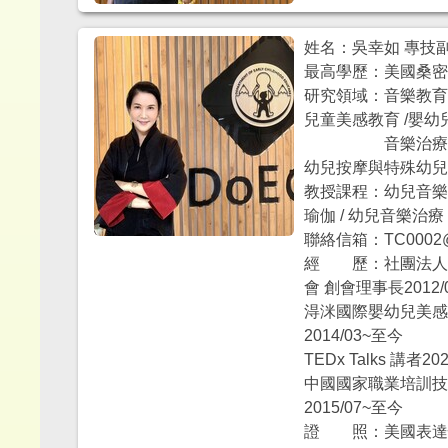
姓名：吳幸如 專技
最高學歷：美國桑
研究領域：音樂教育 /
兒童美感教育 /嬰幼
音樂治療對特殊
幼兒按摩與特殊幼
教授課程：幼兒音樂 
瑜伽 / 幼兒音樂治療
聯絡信箱：TC0002@mai
經 歷：社團法人
會 創會理事長2012/
淂洣國際嬰幼兒美
2014/03~至今
TEDx Talks 講者202
中國國家職業培訓技術指
2015/07~至今
證 照：美國表達