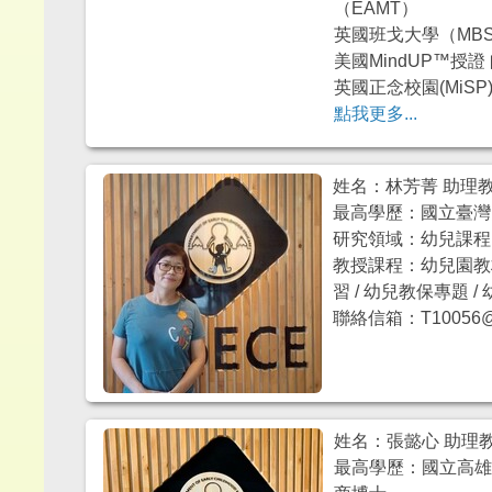
（EAMT）
英國班戈大學（MBS
美國MindUP™授
英國正念校園(MiS
點我更多...
姓名：林芳菁 助理
最高學歷：國立臺灣
研究領域：幼兒課程 /
教授課程：幼兒園教材
習 / 幼兒教保專題 
聯絡信箱：T10056@mai
姓名：張懿心 助理
最高學歷：國立高