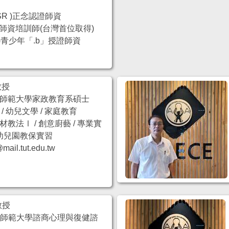
R )正念認證師資
證 師資培訓師(台灣首位取得)
P)青少年「.b」授證師資
教授
師範大學家政教育系碩士
 幼兒文學 / 家庭教育
教法Ⅰ / 創意廚藝 / 專業實
/ 幼兒園教保實習
l.tut.edu.tw
教授
雄師範大學諮商心理與復健諮