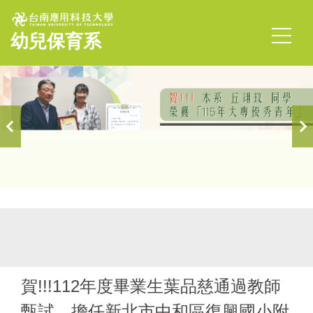
跳
到
幼兒保育系
主
要
內
容
區
首頁
榮譽榜
賀!!!112年度畢業生葉品慈通過教師
甄試，擔任新北市中和區復興國小附