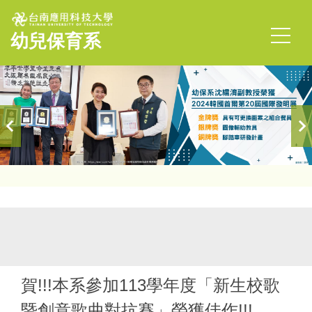
跳
到
幼兒保育系
主
要
內
容
區
首頁
榮譽榜
賀!!!本系參加113學年度「新生校歌
暨創意歌曲對抗賽」榮獲佳作!!!