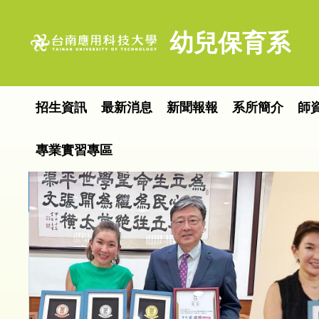
跳
到
幼兒保育系
主
要
內
容
招生資訊
最新消息
新聞報報
系所簡介
師
區
專業實習專區