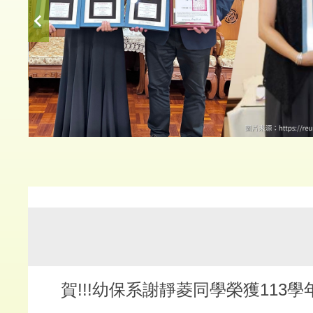
首頁
榮譽榜
賀!!!幼保系謝靜菱同學榮獲113