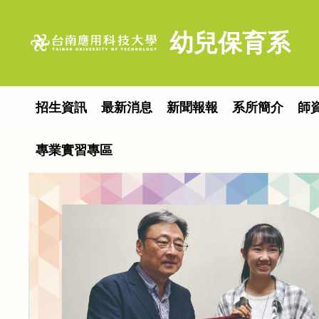
跳
到
幼兒保育系
主
要
內
容
招生資訊
最新消息
新聞報報
系所簡介
師
區
專業實習專區