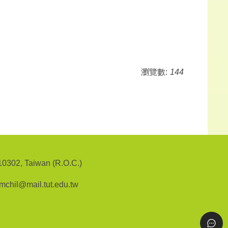
瀏覽數:
144
302, Taiwan (R.O.C.)
l@mail.tut.edu.tw