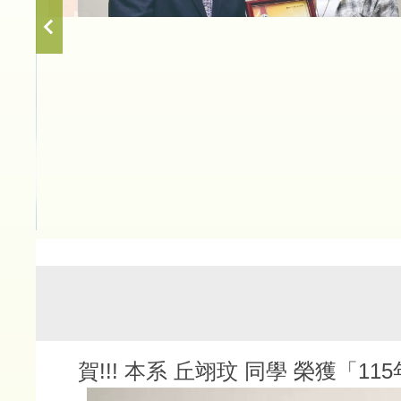
首頁
榮譽榜
賀!!! 本系 丘翊玟 同學 榮獲「1