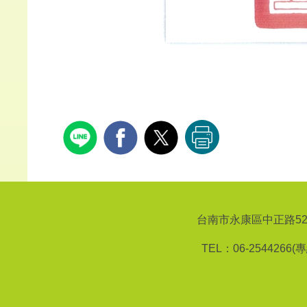
台南市永康區中正路529號 No.52
TEL：06-2544266(專