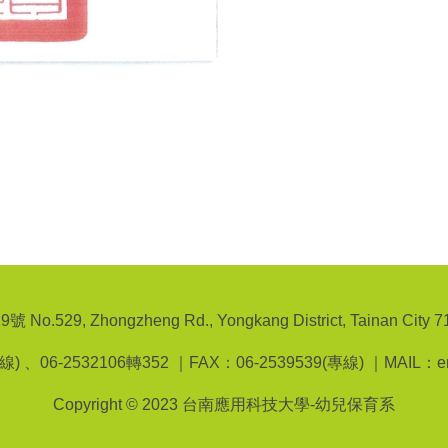
9, Zhongzheng Rd., Yongkang District, Tainan City 710
線) 、06-2532106轉352 ｜FAX：06-2539539(專線) ｜MAIL：emchi
Copyright © 2023 台南應用科技大學-幼兒保育系