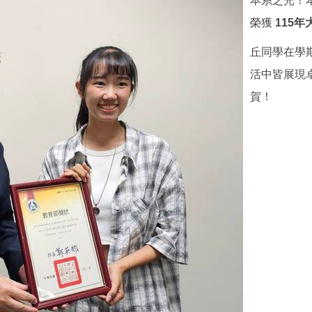
本系之光！
榮獲
115
丘同學在學
活中皆展現
賀！